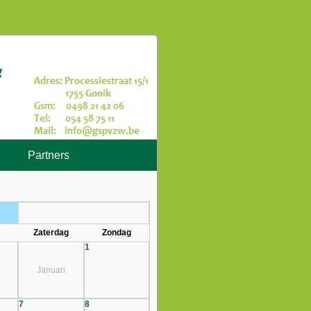
Partners
Zaterdag
Zondag
1
Januari
7
8