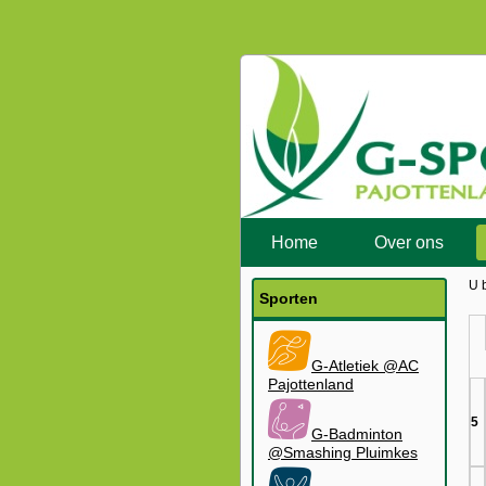
Home
Over ons
U 
Sporten
G-Atletiek @AC
Pajottenland
5
G-Badminton
@Smashing Pluimkes