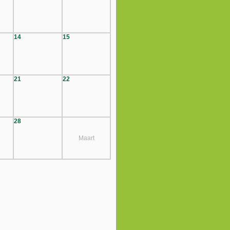
14
15
21
22
28
Maart