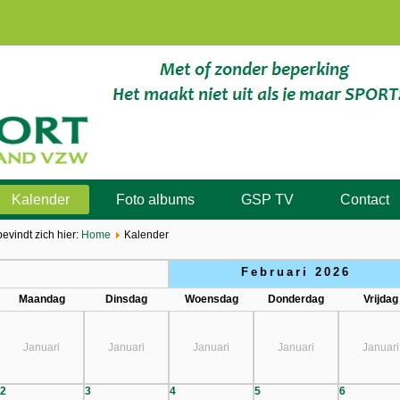
Kalender
Foto albums
GSP TV
Contact
bevindt zich hier:
Home
Kalender
Februari 2026
Maandag
Dinsdag
Woensdag
Donderdag
Vrijdag
Januari
Januari
Januari
Januari
Januari
2
3
4
5
6