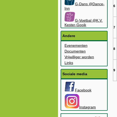
G-Dans @Dance-
6
Inn
G-Voetbal @K.V.
Kester-Gooik
7
Andere
Evenementen
8
Documenten
Vrijwilliger worden
Links
9
Sociale media
Facebook
Instagram