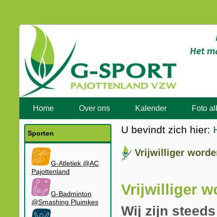
Home
Over ons
Kalender
Foto a
U bevindt zich hier:
Sporten
Vrijwilliger word
G-Atletiek @AC
Pajottenland
Vrijwilliger 
G-Badminton
@Smashing Pluimkes
Wij zijn steeds