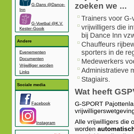
zoeken we ...
G-Dans @Dance-
Inn
Trainers voor G-
G-Voetbal @K.V.
vrijwilligers di
Kester-Gooik
bij Dance Inn vz
Andere
Chauffeurs rijbe
sporters in de re
Evenementen
Documenten
Medewerkers vo
Vrijwilliger worden
Administratieve
Links
Stagiairs.
Sociale media
Wat heeft GSPV
G-SPORT Pajottenla
Facebook
vrijwilligerswetgevin
Alle vrijwilligers die
Instagram
worden
automatisch