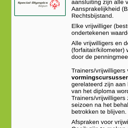
aansluiting zijn alle v
Aansprakelijkheid (B
Rechtsbijstand.
Elke vrijwilliger (be
ondertekenen waard
Alle vrijwilligers e
(forfaitair/kilometer)
door de penningmees
Trainers/vrijwillig
vormingscursusse
gerelateerd zijn aan 
van het diploma word
Trainers/vrijwilliger
seizoen na het beha
betrokken te blijven.
Afspraken voor vrijwi