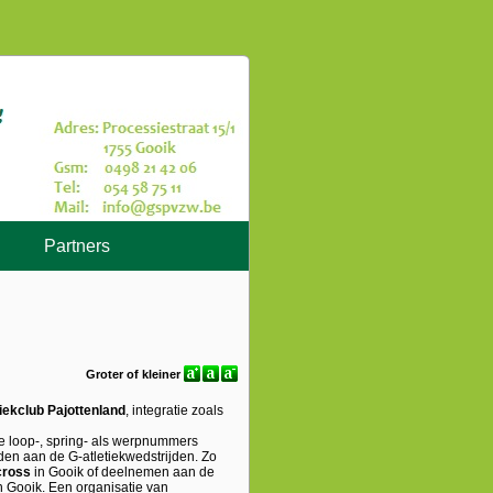
Partners
Groter of kleiner
tiekclub Pajottenland
, integratie zoals
 de loop-, spring- als werpnummers
en aan de G-atletiekwedstrijden. Zo
ross
in Gooik of deelnemen aan de
in Gooik. Een organisatie van