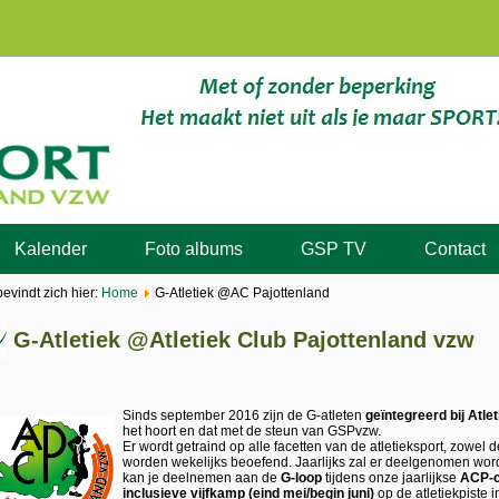
Kalender
Foto albums
GSP TV
Contact
bevindt zich hier:
Home
G-Atletiek @AC Pajottenland
G-Atletiek @Atletiek Club Pajottenland vzw
Sinds september 2016 zijn de G-atleten
geïntegreerd bij Atle
het hoort en dat met de steun van GSPvzw.
Er wordt getraind op alle facetten van de atletieksport, zowel
worden wekelijks beoefend. Jaarlijks zal er deelgenomen word
kan je deelnemen aan de
G-loop
tijdens onze jaarlijkse
ACP-c
inclusieve vijfkamp (eind mei/begin juni)
op de atletiekpiste 