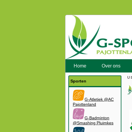
Home
Over ons
U 
Sporten
G-Atletiek @AC
Pajottenland
G-Badminton
@Smashing Pluimkes