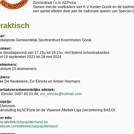
Zonnestraal i.s.m. ACPvzw.
Samen met de voetballers van K.V. Kester-Gooik en de bad
een aantal atleten deel aan de nationale spelen van Special 
raktisch
ar:
letiekpiste Gemeentelijk Sportcentrum Koornmolen Gooik
nneer:
ke dinsdagavond van 17.15u tot 18.15u, niet tijdens schoolvakanties
art 19 september 2023 tot 28 mei 2024
elnemers:
ximum 15 deelnemers
ainers:
ke De Keukeleire, Evi Elinckx en Amber Heymans
orttakverantwoordelijke atletiek:
i Elinckx, 0497 60 01 96,
evi_elinckx@hotmail.com
stprijs:
€/seizoen
aansluiting bij ACPvzw en de Vlaamse Atletiek Liga (verzekering BA/LO)
er info:
w.atletiekclubpajottenland.be
cebook.com/atletiekclubpajottenland