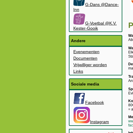
G-Dans @Dance-
Inn
G-Voetbal @K.V.
P
Kester-Gooik
Wa
At
Andere
Wa
Evenementen
El
St
Documenten
De
Vrijwilliger worden
ma
Links
Tr
An
Sociale media
Sp
Ev
Ko
Facebook
80
= 
Me
ww
Instagram
fa