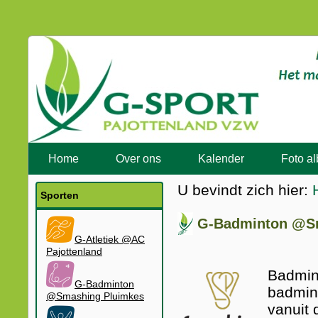
Home
Over ons
Kalender
Foto a
U bevindt zich hier:
Sporten
G-Badminton @Sm
G-Atletiek @AC
Pajottenland
Badmin
G-Badminton
badmint
@Smashing Pluimkes
vanuit 