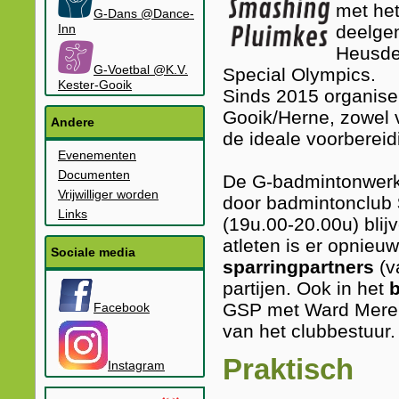
met het
G-Dans @Dance-
Inn
deelg
Heusde
G-Voetbal @K.V.
Special Olympics.
Kester-Gooik
Sinds 2015 organise
Gooik/Herne, zowel v
Andere
de ideale voorbereid
Evenementen
Documenten
De G-badmintonwerk
Vrijwilliger worden
door badmintonclub
Links
(19u.00-20.00u) blij
atleten is er opnieu
Sociale media
sparringpartners
(v
partijen. Ook in het
GSP met Ward Mereman
Facebook
van het clubbestuur.
Praktisch
Instagram