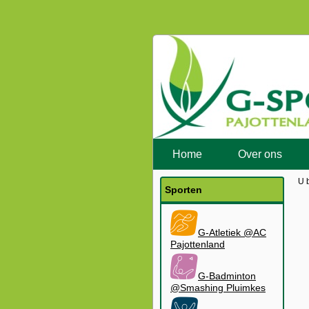
Home
Over ons
U 
Sporten
G-Atletiek @AC
Pajottenland
G-Badminton
@Smashing Pluimkes