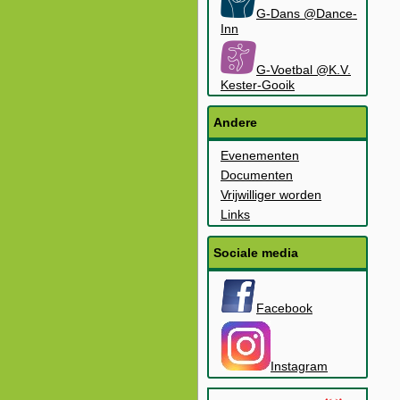
G-Dans @Dance-
Inn
G-Voetbal @K.V.
Kester-Gooik
Andere
Evenementen
Documenten
Vrijwilliger worden
Links
Sociale media
Facebook
Instagram