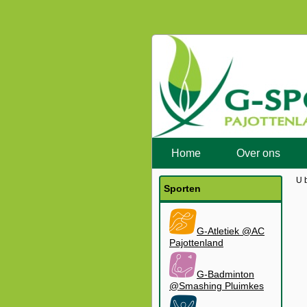
Home
Over ons
U 
Sporten
G-Atletiek @AC
Pajottenland
G-Badminton
@Smashing Pluimkes