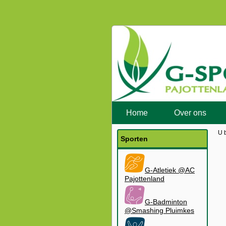
Home
Over ons
U 
Sporten
G-Atletiek @AC
Pajottenland
G-Badminton
@Smashing Pluimkes