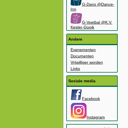
G-Dans @Dance-
Inn
G-Voetbal @K.V.
Kester-Gooik
Andere
Evenementen
Documenten
Vrijwilliger worden
Links
Sociale media
Facebook
Instagram