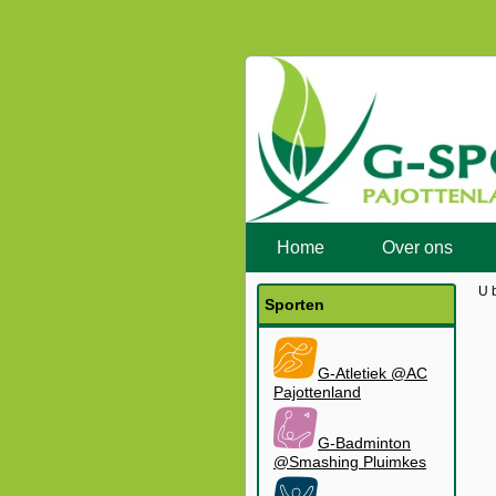
Home
Over ons
U 
Sporten
G-Atletiek @AC
Pajottenland
G-Badminton
@Smashing Pluimkes