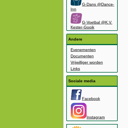
G-Dans @Dance-
Inn
G-Voetbal @K.V.
Kester-Gooik
Andere
Evenementen
Documenten
Vrijwilliger worden
Links
Sociale media
Facebook
Instagram