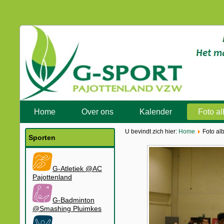
Home
Over ons
Kalender
Foto a
U bevindt zich hier:
Home
Foto al
Sporten
G-Atletiek @AC
Pajottenland
G-Badminton
@Smashing Pluimkes