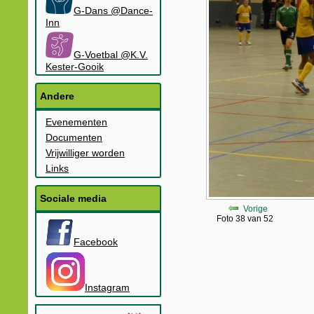
G-Dans @Dance-
Inn
G-Voetbal @K.V.
Kester-Gooik
Andere
Evenementen
Documenten
Vrijwilliger worden
Links
Sociale media
Vorige
Foto 38 van 52
Facebook
Instagram