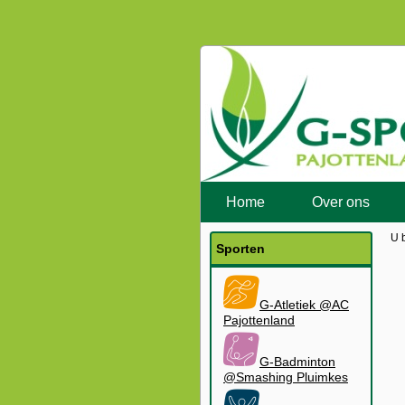
Home
Over ons
U 
Sporten
G-Atletiek @AC
Pajottenland
G-Badminton
@Smashing Pluimkes