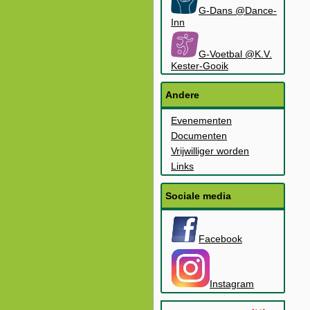
G-Dans @Dance-
Inn
G-Voetbal @K.V.
Kester-Gooik
Andere
Evenementen
Documenten
Vrijwilliger worden
Links
Sociale media
Facebook
Instagram