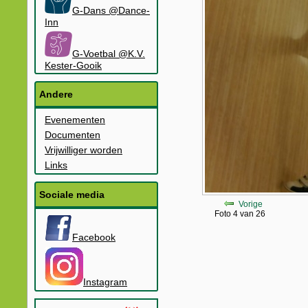
G-Dans @Dance-
Inn
G-Voetbal @K.V.
Kester-Gooik
Andere
Evenementen
Documenten
Vrijwilliger worden
Links
Sociale media
Vorige
Foto 4 van 26
Facebook
Instagram