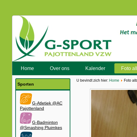
Home
Over ons
Kalender
Foto a
U bevindt zich hier:
Home
Foto al
Sporten
G-Atletiek @AC
Pajottenland
G-Badminton
@Smashing Pluimkes