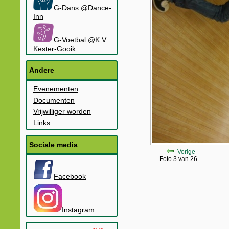
G-Dans @Dance-
Inn
G-Voetbal @K.V.
Kester-Gooik
Andere
Evenementen
Documenten
Vrijwilliger worden
Links
Sociale media
Vorige
Foto 3 van 26
Facebook
Instagram