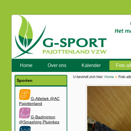
Home
Over ons
Kalender
Foto a
U bevindt zich hier:
Home
Foto al
Sporten
G-Atletiek @AC
Pajottenland
G-Badminton
@Smashing Pluimkes