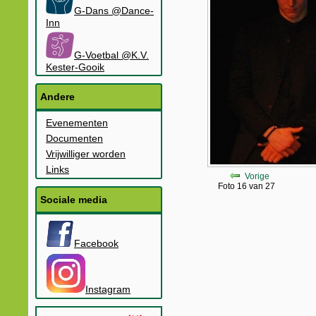
G-Dans @Dance-
Inn
G-Voetbal @K.V.
Kester-Gooik
Andere
Evenementen
Documenten
Vrijwilliger worden
Links
Vorige
Foto 16 van 27
Sociale media
Facebook
Instagram