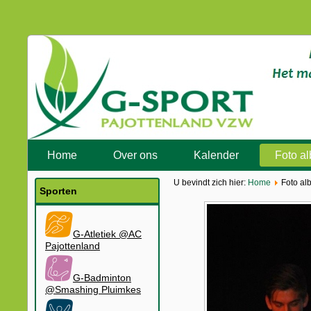
Home
Over ons
Kalender
Foto a
U bevindt zich hier:
Home
Foto al
Sporten
G-Atletiek @AC
Pajottenland
G-Badminton
@Smashing Pluimkes