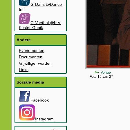
G-Dans @Dance-
Inn
G-Voetbal @K.V.
Kester-Gooik
Andere
Evenementen
Documenten
Vrijwilliger worden
Links
Vorige
Foto 15 van 27
Sociale media
Facebook
Instagram