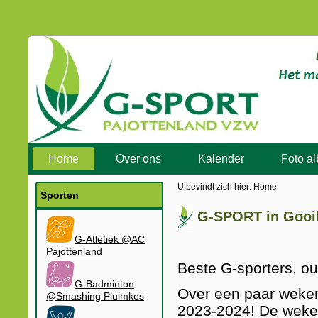
Home
Over ons
Kalender
Foto a
U bevindt zich hier:
Home
Sporten
G-SPORT in Gooik
G-Atletiek @AC
Pajottenland
Beste G-sport
G-Badminton
Over een paar weken
@Smashing Pluimkes
2023-2024! De wekel