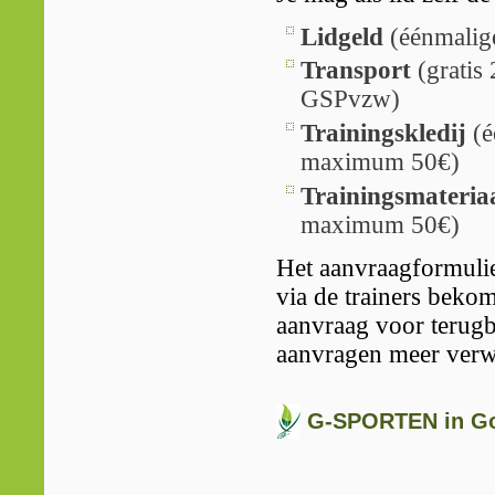
Lidgeld
(éénmalige
Transport
(gratis 
GSPvzw)
Trainingskledij
(é
maximum 50€)
Trainingsmateria
maximum 50€)
Het aanvraagformuli
via de trainers bek
aanvraag voor terugb
aanvragen meer verw
G-SPORTEN in Go