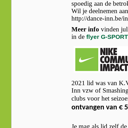
spoedig aan de betro
Wil je deelnemen aan
http://dance-inn.be/i
Meer info
vinden jul
in de
flyer G-SPOR
2021 lid was van K.
Inn vzw of Smashing 
clubs voor het seiz
ontvangen van € 
Je mag als lid zelf d