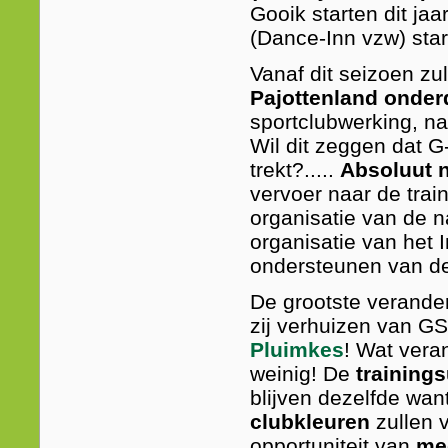
Gooik starten dit jaa
(Dance-Inn vzw) star
Vanaf dit seizoen zu
Pajottenland onder
sportclubwerking, n
Wil dit zeggen dat G
trekt?.....
Absoluut n
vervoer naar de trai
organisatie van de n
organisatie van het I
ondersteunen van de
De grootste verander
zij verhuizen van G
Pluimkes
! Wat vera
weinig! De
training
blijven dezelfde wan
clubkleuren
zullen 
opportuniteit van
me