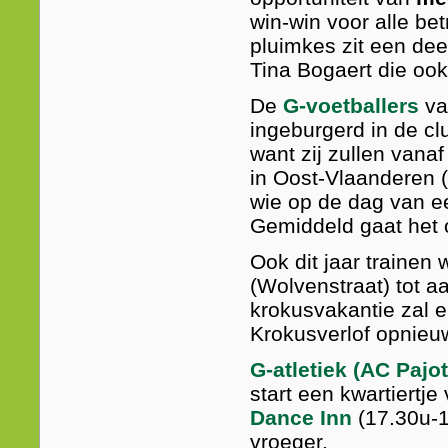
win-win voor alle be
pluimkes zit een de
Tina Bogaert die ook 
De
G-voetballers
v
ingeburgerd in de clu
want zij zullen vana
in Oost-Vlaanderen 
wie op de dag van e
Gemiddeld gaat het 
Ook dit jaar trainen
(Wolvenstraat) tot a
krokusvakantie zal e
Krokusverlof opnieuw
G-atletiek
(AC Pajot
start een kwartiertj
Dance Inn
(17.30u-1
vroeger.