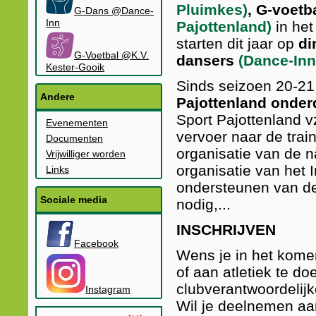
Pluimkes)
, G-voetb
G-Dans @Dance-
Inn
Pajottenland)
in het
starten dit jaar op
di
G-Voetbal @K.V.
dansers
(Dance-Inn
Kester-Gooik
Sinds seizoen 20-21
Andere
Pajottenland onder
Sport Pajottenland vz
Evenementen
vervoer naar de trai
Documenten
organisatie van de n
Vrijwilliger worden
organisatie van het I
Links
ondersteunen van de
Sociale media
nodig,...
INSCHRIJVEN
Facebook
Wens je in het kome
of aan atletiek te 
clubverantwoordelijk
Instagram
Wil je deelnemen aan