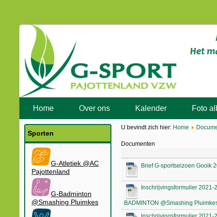
Home
Over ons
Kalender
Foto a
U bevindt zich hier:
Home
Docume
Sporten
Documenten
G-Atletiek @AC
Brief G-sportseizoen Gooik 
Pajottenland
Inschrijvingsformulier 2021-
G-Badminton
@Smashing Pluimkes
BADMINTON @Smashing Pluimke
Inschrijvingsformulier 202