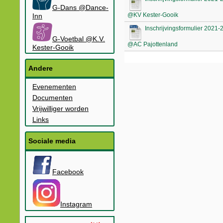
G-Dans @Dance-
@KV Kester-Gooik
Inn
Inschrijvingsformulier 2021
G-Voetbal @K.V.
@AC Pajottenland
Kester-Gooik
Andere
Evenementen
Documenten
Vrijwilliger worden
Links
Sociale media
Facebook
Instagram