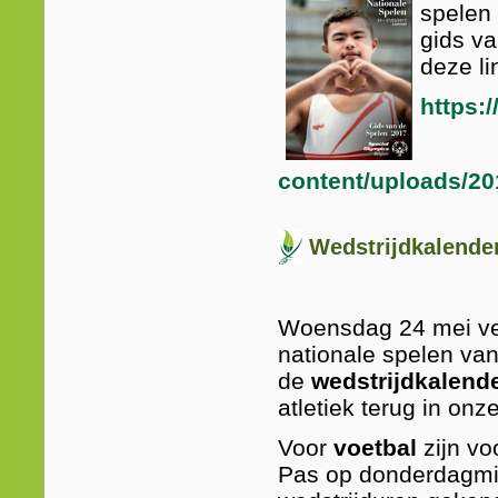
spelen
gids va
deze li
https:
content/uploads/2
Wedstrijdkalende
Woensdag 24 mei ve
nationale spelen va
de
wedstrijdkalend
atletiek terug in onz
Voor
voetbal
zijn vo
Pas op donderdagmid