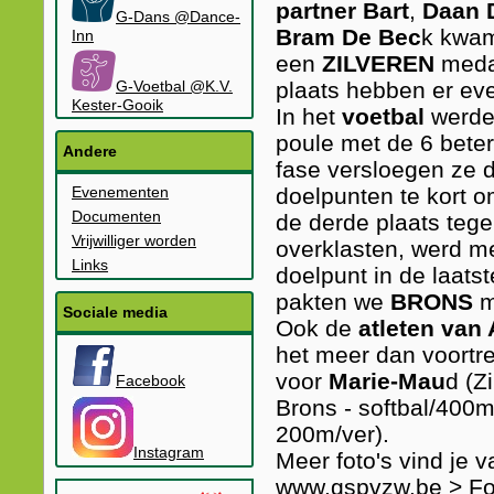
partner Bart
,
Daan 
G-Dans @Dance-
Bram De Bec
k kwam
Inn
een
ZILVEREN
meda
G-Voetbal @K.V.
plaats hebben er ev
Kester-Gooik
In het
voetbal
werden
poule met de 6 beter
Andere
fase versloegen ze
Evenementen
doelpunten te kort o
Documenten
de derde plaats tege
Vrijwilliger worden
overklasten, werd m
Links
doelpunt in de laat
pakten we
BRONS
m
Sociale media
Ook de
atleten van
het meer dan voortref
voor
Marie-Mau
d (Z
Facebook
Brons - softbal/400
200m/ver).
Instagram
Meer foto's vind je
www.gspvzw.be > F