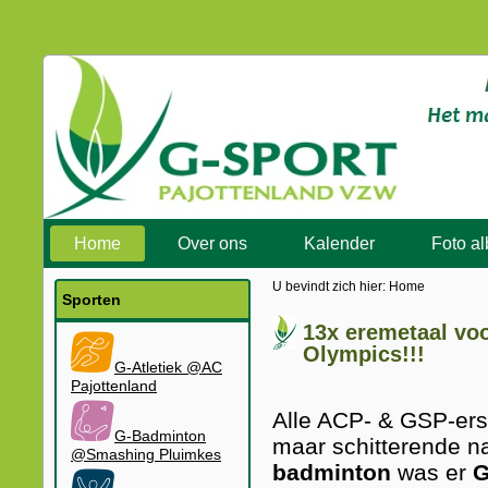
Home
Over ons
Kalender
Foto a
U bevindt zich hier:
Home
Sporten
13x eremetaal vo
Olympics!!!
G-Atletiek @AC
Pajottenland
Alle ACP- & GSP-er
G-Badminton
maar schitterende n
@Smashing Pluimkes
badminton
was er