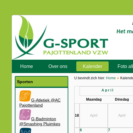
Home
Over ons
Kalender
Foto a
U bevindt zich hier:
Home
Kalend
Sporten
April
Maandag
Dinsdag
G-Atletiek @AC
Pajottenland
18
April
April
G-Badminton
@Smashing Pluimkes
6
7