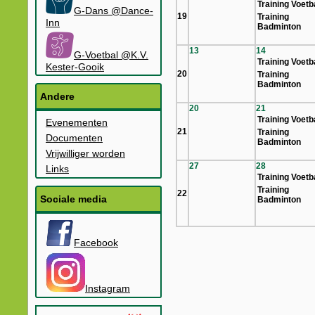
Training Voetb
G-Dans @Dance-
19
Training
Inn
Badminton
13
14
G-Voetbal @K.V.
Training Voetb
Kester-Gooik
20
Training
Badminton
Andere
20
21
Training Voetb
Evenementen
21
Training
Documenten
Badminton
Vrijwilliger worden
27
28
Links
Training Voetb
Training
22
Sociale media
Badminton
Facebook
Instagram