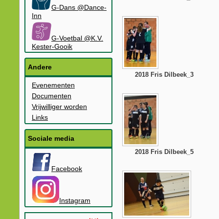
G-Dans @Dance-
Inn
G-Voetbal @K.V.
Kester-Gooik
Andere
2018 Fris Dilbeek_3
Evenementen
Documenten
Vrijwilliger worden
Links
Sociale media
2018 Fris Dilbeek_5
Facebook
Instagram