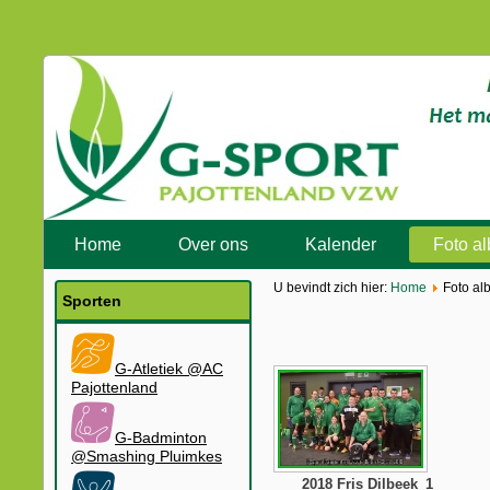
Home
Over ons
Kalender
Foto a
U bevindt zich hier:
Home
Foto al
Sporten
G-Atletiek @AC
Pajottenland
G-Badminton
@Smashing Pluimkes
2018 Fris Dilbeek_1