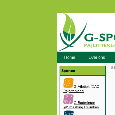
Home
Over ons
U 
Sporten
G-Atletiek @AC
Pajottenland
G-Badminton
@Smashing Pluimkes