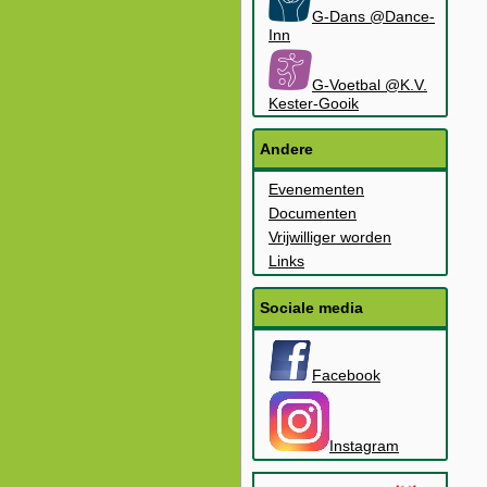
G-Dans @Dance-
Inn
G-Voetbal @K.V.
Kester-Gooik
Andere
Evenementen
Documenten
Vrijwilliger worden
Links
Sociale media
Facebook
Instagram