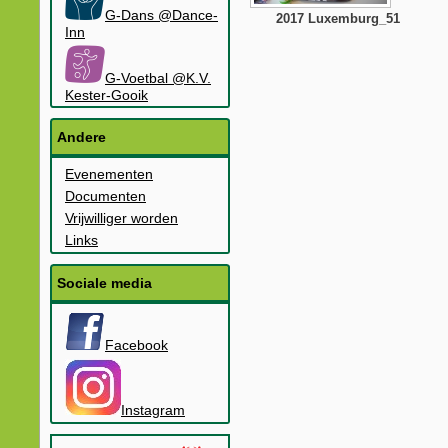
G-Dans @Dance-
2017 Luxemburg_51
Inn
G-Voetbal @K.V.
Kester-Gooik
Andere
Evenementen
Documenten
Vrijwilliger worden
Links
Sociale media
Facebook
Instagram