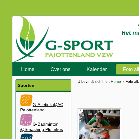
Home
Over ons
Kalender
Foto a
U bevindt zich hier:
Home
Foto al
Sporten
G-Atletiek @AC
Pajottenland
G-Badminton
@Smashing Pluimkes