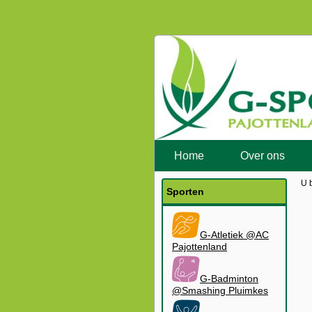
Home
Over ons
U 
Sporten
G-Atletiek @AC
Pajottenland
G-Badminton
@Smashing Pluimkes