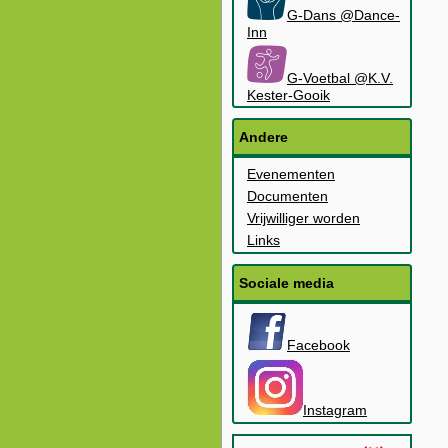
G-Dans @Dance-
Inn
G-Voetbal @K.V.
Kester-Gooik
Andere
Evenementen
Documenten
Vrijwilliger worden
Links
Sociale media
Facebook
Instagram