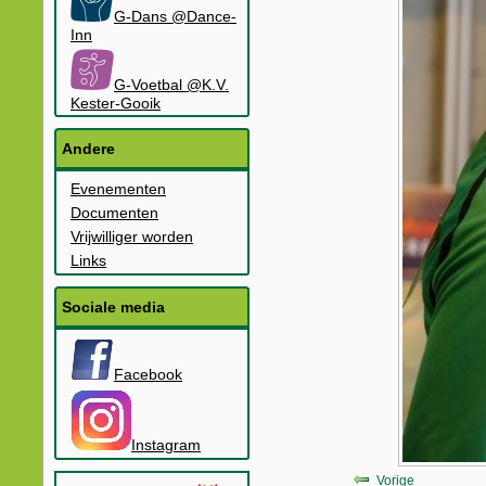
G-Dans @Dance-
Inn
G-Voetbal @K.V.
Kester-Gooik
Andere
Evenementen
Documenten
Vrijwilliger worden
Links
Sociale media
Facebook
Instagram
Vorige