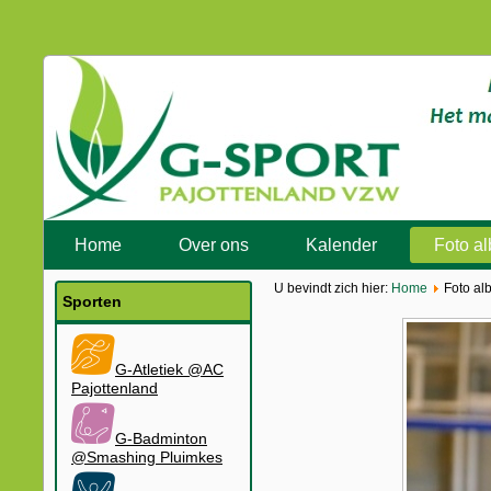
Home
Over ons
Kalender
Foto a
U bevindt zich hier:
Home
Foto al
Sporten
G-Atletiek @AC
Pajottenland
G-Badminton
@Smashing Pluimkes