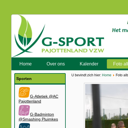
Home
Over ons
Kalender
Foto a
U bevindt zich hier:
Home
Foto al
Sporten
G-Atletiek @AC
Pajottenland
G-Badminton
@Smashing Pluimkes