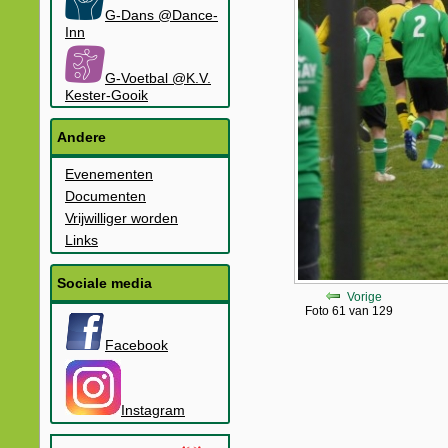
G-Dans @Dance-
Inn
G-Voetbal @K.V.
Kester-Gooik
Andere
Evenementen
Documenten
Vrijwilliger worden
Links
Sociale media
Vorige
Foto 61 van 129
Facebook
Instagram