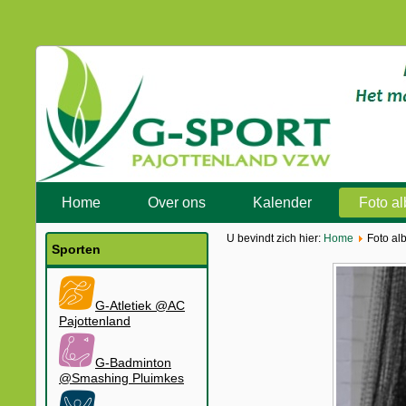
Home
Over ons
Kalender
Foto a
U bevindt zich hier:
Home
Foto al
Sporten
G-Atletiek @AC
Pajottenland
G-Badminton
@Smashing Pluimkes