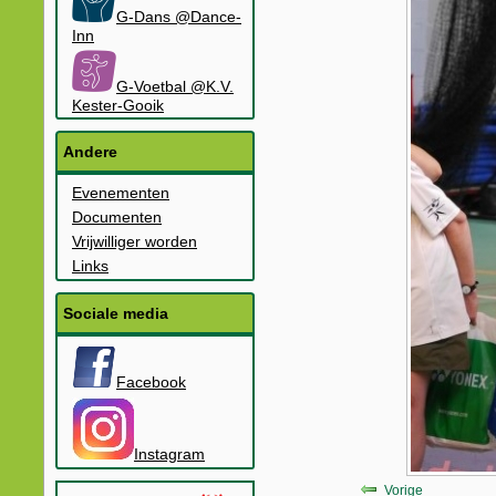
G-Dans @Dance-
Inn
G-Voetbal @K.V.
Kester-Gooik
Andere
Evenementen
Documenten
Vrijwilliger worden
Links
Sociale media
Facebook
Instagram
Vorige