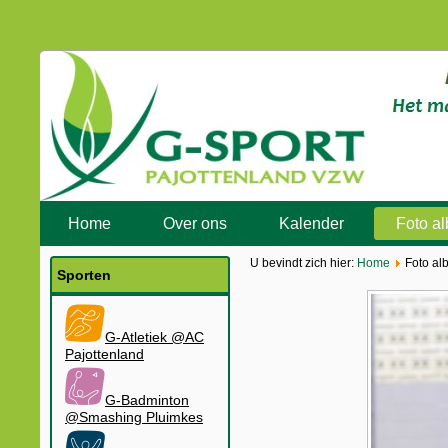
Home
Over ons
Kalender
Foto a
U bevindt zich hier:
Home
Foto al
Sporten
G-Atletiek @AC
Pajottenland
G-Badminton
@Smashing Pluimkes