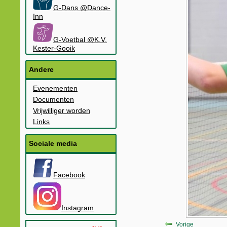
G-Dans @Dance-
Inn
G-Voetbal @K.V.
Kester-Gooik
Andere
Evenementen
Documenten
Vrijwilliger worden
Links
Sociale media
Facebook
Instagram
Vorige