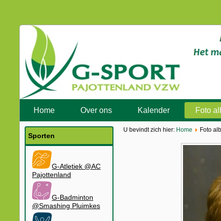
Home
Over ons
Kalender
Foto a
U bevindt zich hier:
Home
Foto al
Sporten
G-Atletiek @AC
Pajottenland
G-Badminton
@Smashing Pluimkes