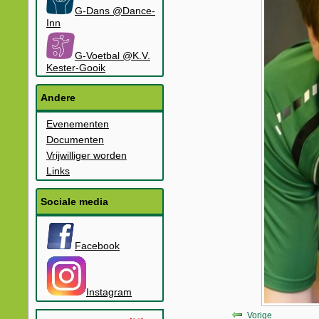
G-Dans @Dance-
Inn
G-Voetbal @K.V.
Kester-Gooik
Andere
Evenementen
Documenten
Vrijwilliger worden
Links
Sociale media
Facebook
Instagram
Vorige