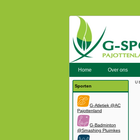
Home
Over ons
U 
Sporten
G-Atletiek @AC
Pajottenland
G-Badminton
@Smashing Pluimkes