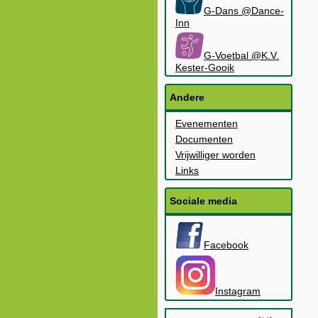
G-Dans @Dance-
Inn
G-Voetbal @K.V.
Kester-Gooik
Andere
Evenementen
Documenten
Vrijwilliger worden
Links
Sociale media
Facebook
Instagram