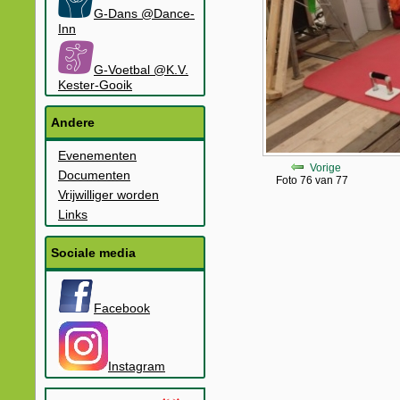
G-Dans @Dance-
Inn
G-Voetbal @K.V.
Kester-Gooik
Andere
Evenementen
Vorige
Documenten
Foto 76 van 77
Vrijwilliger worden
Links
Sociale media
Facebook
Instagram