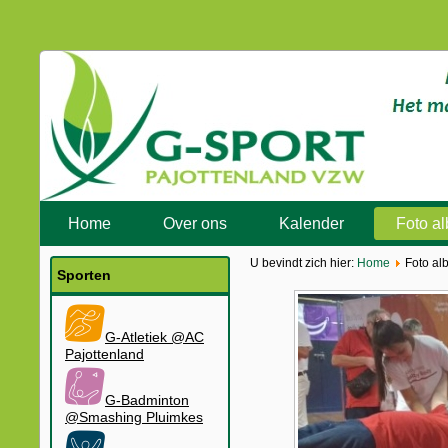
Home
Over ons
Kalender
Foto a
U bevindt zich hier:
Home
Foto al
Sporten
G-Atletiek @AC
Pajottenland
G-Badminton
@Smashing Pluimkes