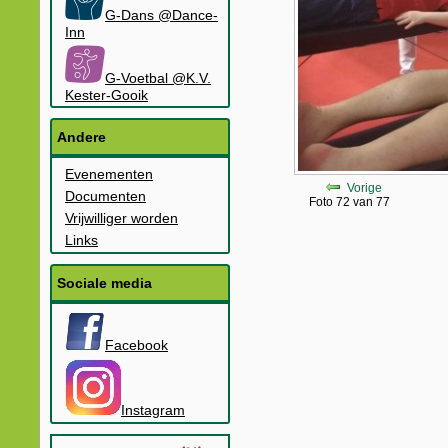
G-Dans @Dance-
Inn
G-Voetbal @K.V.
Kester-Gooik
Andere
Evenementen
Vorige
Documenten
Foto 72 van 77
Vrijwilliger worden
Links
Sociale media
Facebook
Instagram