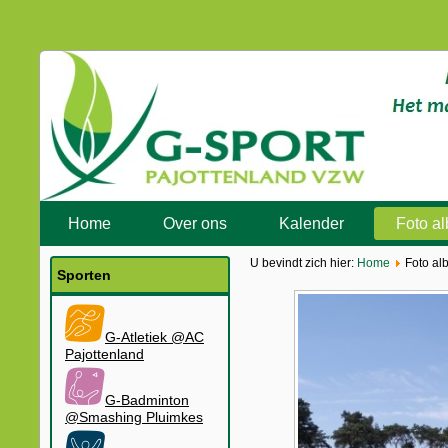
Home
Over ons
Kalender
Foto a
U bevindt zich hier:
Home
Foto al
Sporten
G-Atletiek @AC
Pajottenland
G-Badminton
@Smashing Pluimkes