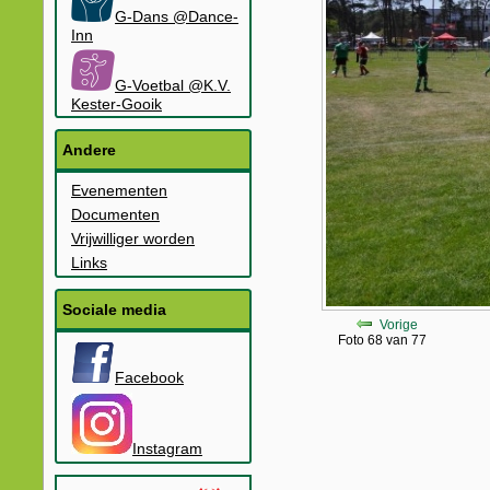
G-Dans @Dance-
Inn
G-Voetbal @K.V.
Kester-Gooik
Andere
Evenementen
Documenten
Vrijwilliger worden
Links
Sociale media
Vorige
Foto 68 van 77
Facebook
Instagram