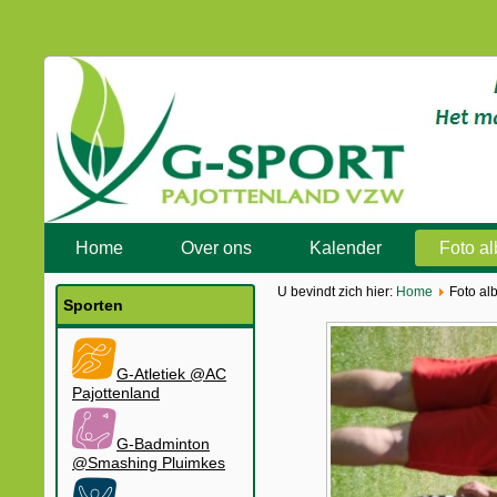
Home
Over ons
Kalender
Foto a
U bevindt zich hier:
Home
Foto al
Sporten
G-Atletiek @AC
Pajottenland
G-Badminton
@Smashing Pluimkes