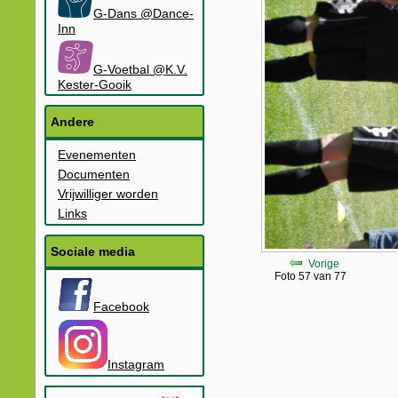
G-Dans @Dance-
Inn
G-Voetbal @K.V.
Kester-Gooik
Andere
Evenementen
Documenten
Vrijwilliger worden
Links
Sociale media
Vorige
Foto 57 van 77
Facebook
Instagram