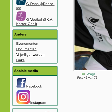
G-Dans @Dance-
Inn
G-Voetbal @K.V.
Kester-Gooik
Andere
Evenementen
Documenten
Vrijwilliger worden
Links
Sociale media
Vorige
Foto 47 van 77
Facebook
Instagram