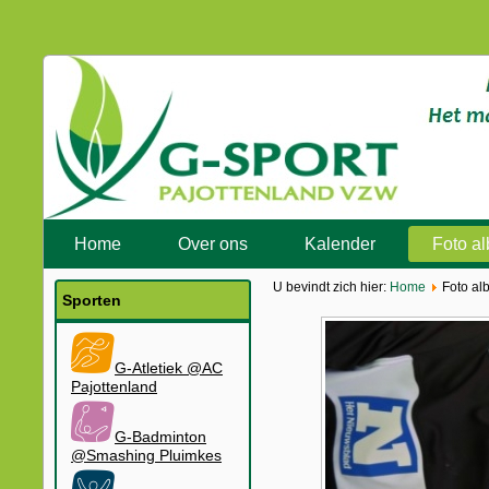
Home
Over ons
Kalender
Foto a
U bevindt zich hier:
Home
Foto al
Sporten
G-Atletiek @AC
Pajottenland
G-Badminton
@Smashing Pluimkes