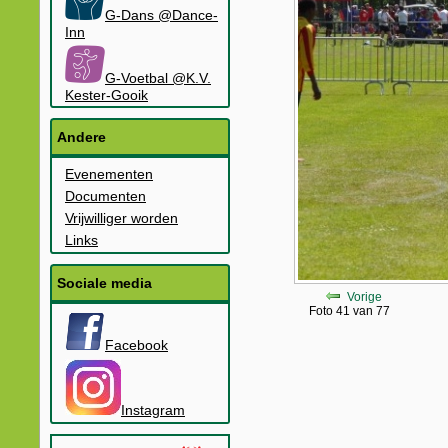
G-Dans @Dance-
Inn
G-Voetbal @K.V.
Kester-Gooik
Andere
Evenementen
Documenten
Vrijwilliger worden
Links
Sociale media
Vorige
Foto 41 van 77
Facebook
Instagram