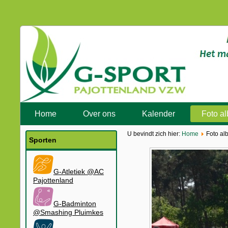
Home
Over ons
Kalender
Foto a
U bevindt zich hier:
Home
Foto al
Sporten
G-Atletiek @AC
Pajottenland
G-Badminton
@Smashing Pluimkes