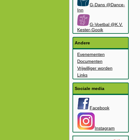
G-Dans @Dance-
Inn
G-Voetbal @K.V.
Kester-Gooik
Andere
Evenementen
Documenten
Vrijwilliger worden
Links
Sociale media
Facebook
Instagram