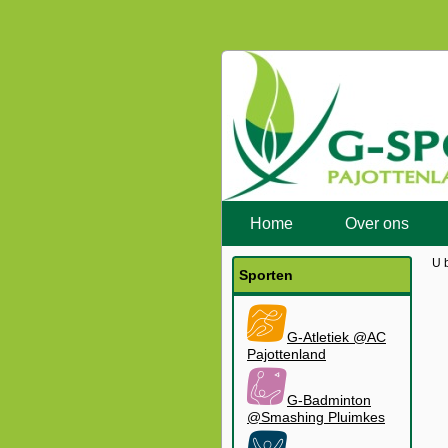
Home
Over ons
U 
Sporten
G-Atletiek @AC
Pajottenland
G-Badminton
@Smashing Pluimkes