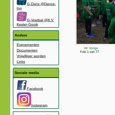
G-Dans @Dance-
Inn
G-Voetbal @K.V.
Kester-Gooik
Andere
Evenementen
Vorige
Documenten
Foto 1 van 77
Vrijwilliger worden
Links
Sociale media
Facebook
Instagram