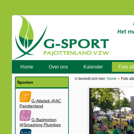
Home
Over ons
Kalender
Foto a
U bevindt zich hier:
Home
Foto al
Sporten
G-Atletiek @AC
Pajottenland
G-Badminton
@Smashing Pluimkes