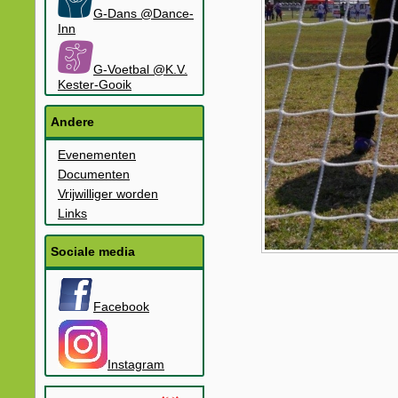
G-Dans @Dance-
Inn
G-Voetbal @K.V.
Kester-Gooik
Andere
Evenementen
Documenten
Vrijwilliger worden
Links
Sociale media
Facebook
Instagram