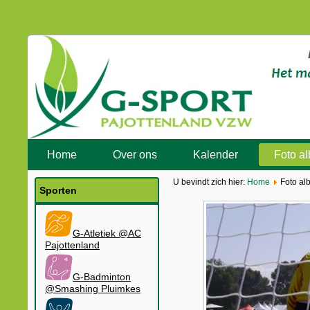
Home
Over ons
Kalender
Foto a
U bevindt zich hier:
Home
Foto al
Sporten
G-Atletiek @AC
Pajottenland
G-Badminton
@Smashing Pluimkes