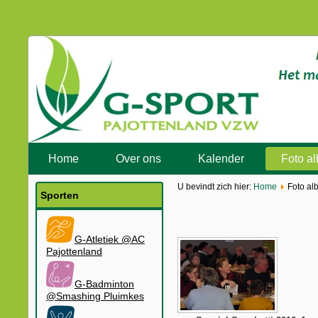
Home
Over ons
Kalender
Foto a
U bevindt zich hier:
Home
Foto al
Sporten
G-Atletiek @AC
Pajottenland
G-Badminton
@Smashing Pluimkes