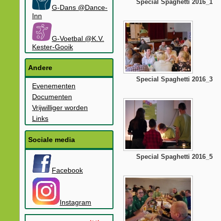
Special Spaghetti 2016_1
G-Dans @Dance-
Inn
G-Voetbal @K.V.
Kester-Gooik
Andere
Special Spaghetti 2016_3
Evenementen
Documenten
Vrijwilliger worden
Links
Sociale media
Special Spaghetti 2016_5
Facebook
Instagram