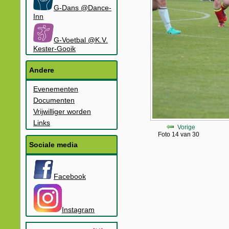
G-Dans @Dance-
Inn
G-Voetbal @K.V.
Kester-Gooik
Andere
Evenementen
Documenten
Vrijwilliger worden
Links
Vorige
Foto 14 van 30
Sociale media
Facebook
Instagram