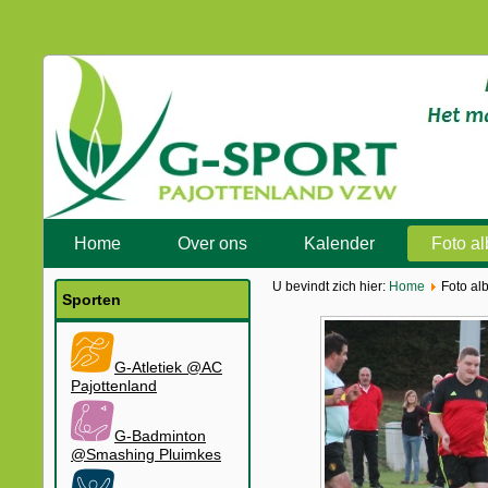
Home
Over ons
Kalender
Foto a
U bevindt zich hier:
Home
Foto al
Sporten
G-Atletiek @AC
Pajottenland
G-Badminton
@Smashing Pluimkes