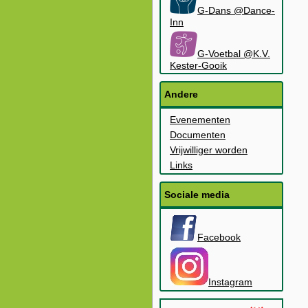
G-Dans @Dance-
Inn
G-Voetbal @K.V.
Kester-Gooik
Andere
Evenementen
Documenten
Vrijwilliger worden
Links
Sociale media
Facebook
Instagram