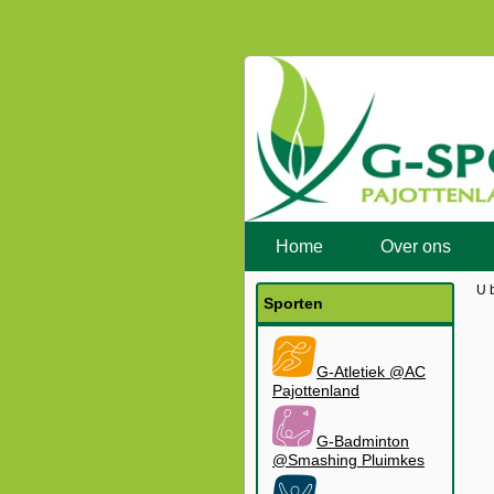
Home
Over ons
U 
Sporten
G-Atletiek @AC
Pajottenland
G-Badminton
@Smashing Pluimkes