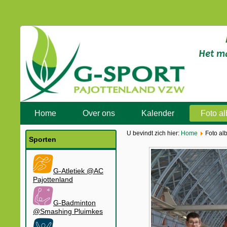
Home
Over ons
Kalender
Foto a
U bevindt zich hier:
Home
Foto al
Sporten
G-Atletiek @AC
Pajottenland
G-Badminton
@Smashing Pluimkes