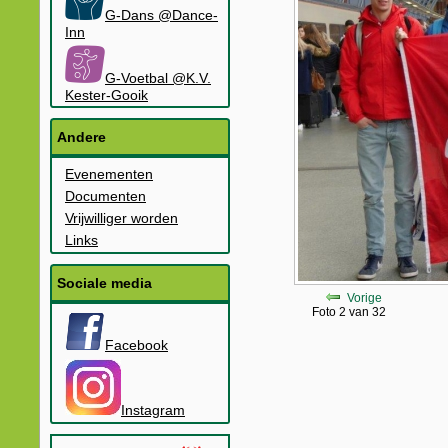
G-Dans @Dance-
Inn
G-Voetbal @K.V.
Kester-Gooik
Andere
Evenementen
Documenten
Vrijwilliger worden
Links
Sociale media
Vorige
Foto 2 van 32
Facebook
Instagram