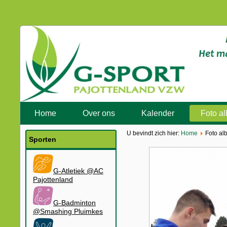
Home
Over ons
Kalender
Foto a
U bevindt zich hier:
Home
Foto al
Sporten
G-Atletiek @AC
Pajottenland
G-Badminton
@Smashing Pluimkes