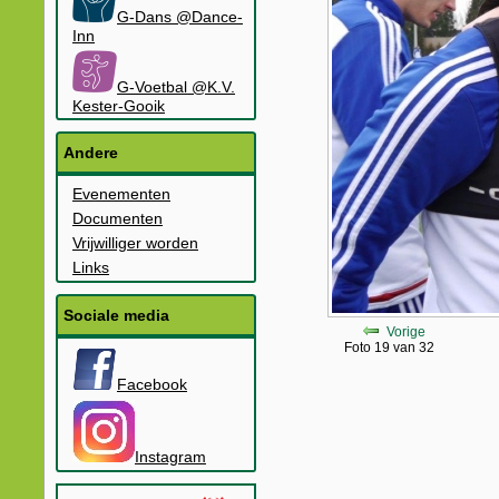
G-Dans @Dance-
Inn
G-Voetbal @K.V.
Kester-Gooik
Andere
Evenementen
Documenten
Vrijwilliger worden
Links
Sociale media
Vorige
Foto 19 van 32
Facebook
Instagram