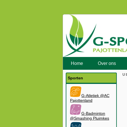
Home
Over ons
U 
Sporten
G-Atletiek @AC
Pajottenland
G-Badminton
@Smashing Pluimkes