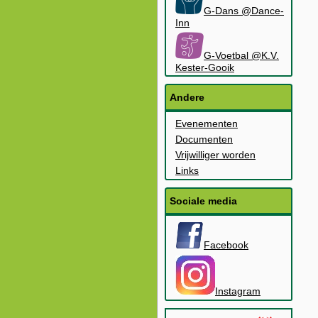
G-Dans @Dance-
Inn
G-Voetbal @K.V.
Kester-Gooik
Andere
Evenementen
Documenten
Vrijwilliger worden
Links
Sociale media
Facebook
Instagram