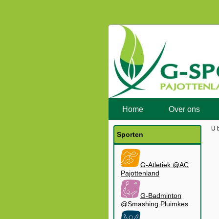
Home
Over ons
U 
Sporten
G-Atletiek @AC
Pajottenland
G-Badminton
@Smashing Pluimkes