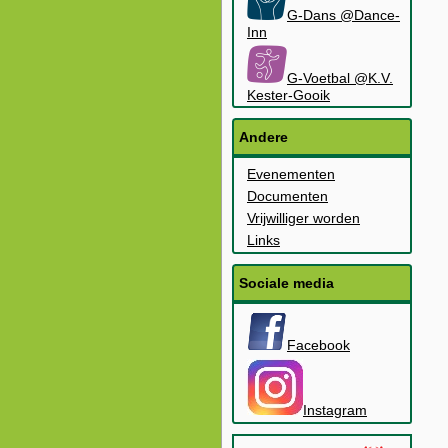
G-Dans @Dance-
Inn
G-Voetbal @K.V.
Kester-Gooik
Andere
Evenementen
Documenten
Vrijwilliger worden
Links
Sociale media
Facebook
Instagram