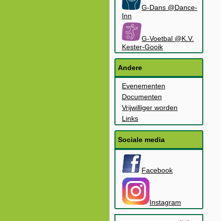
G-Dans @Dance-
Inn
G-Voetbal @K.V.
Kester-Gooik
Andere
Evenementen
Documenten
Vrijwilliger worden
Links
Sociale media
Facebook
Instagram