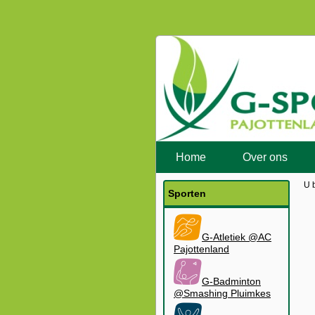
Home
Over ons
U 
Sporten
G-Atletiek @AC
Pajottenland
G-Badminton
@Smashing Pluimkes