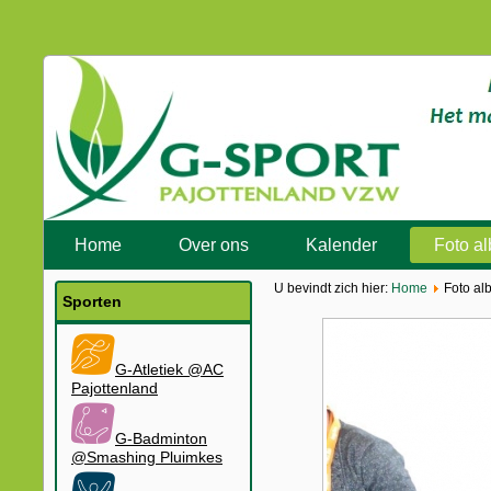
Home
Over ons
Kalender
Foto a
U bevindt zich hier:
Home
Foto al
Sporten
G-Atletiek @AC
Pajottenland
G-Badminton
@Smashing Pluimkes