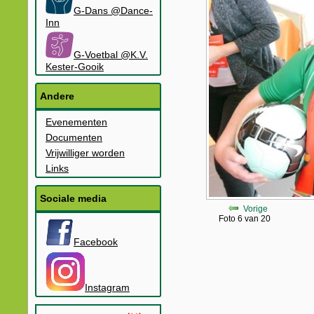
G-Dans @Dance-
Inn
G-Voetbal @K.V.
Kester-Gooik
Andere
Evenementen
Documenten
Vrijwilliger worden
Links
Sociale media
Vorige
Foto 6 van 20
Facebook
Instagram