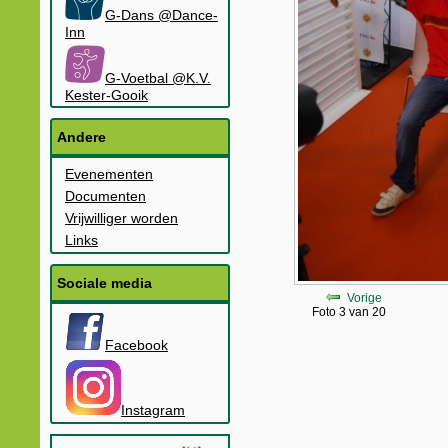
G-Dans @Dance-
Inn
G-Voetbal @K.V.
Kester-Gooik
Andere
Evenementen
Documenten
Vrijwilliger worden
Links
Sociale media
Vorige
Foto 3 van 20
Facebook
Instagram