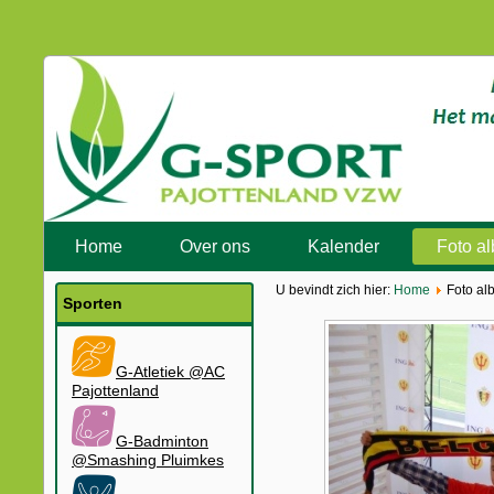
Home
Over ons
Kalender
Foto a
U bevindt zich hier:
Home
Foto al
Sporten
G-Atletiek @AC
Pajottenland
G-Badminton
@Smashing Pluimkes