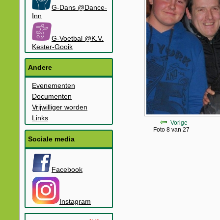
G-Dans @Dance-
Inn
G-Voetbal @K.V.
Kester-Gooik
Andere
Evenementen
Documenten
Vrijwilliger worden
Links
Vorige
Foto 8 van 27
Sociale media
Facebook
Instagram