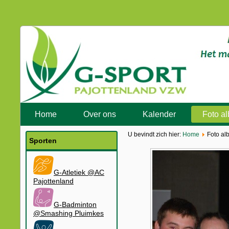
Home
Over ons
Kalender
Foto a
U bevindt zich hier:
Home
Foto al
Sporten
G-Atletiek @AC
Pajottenland
G-Badminton
@Smashing Pluimkes