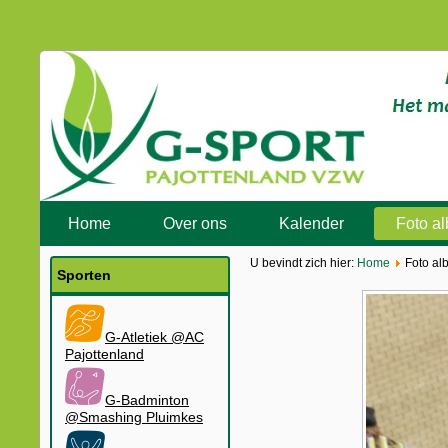
Home
Over ons
Kalender
Foto a
U bevindt zich hier:
Home
Foto al
Sporten
G-Atletiek @AC
Pajottenland
G-Badminton
@Smashing Pluimkes