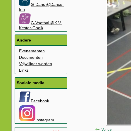
G-Dans @Dance-
Inn
G-Voetbal @K.V.
Kester-Gooik
Andere
Evenementen
Documenten
Vrijwilliger worden
Links
Sociale media
Facebook
Instagram
Vorige