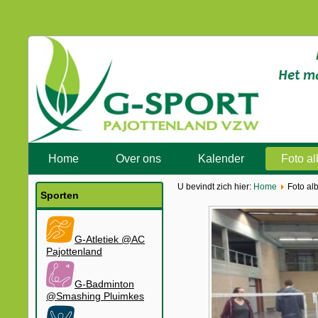
Home
Over ons
Kalender
Foto a
U bevindt zich hier:
Home
Foto al
Sporten
G-Atletiek @AC
Pajottenland
G-Badminton
@Smashing Pluimkes