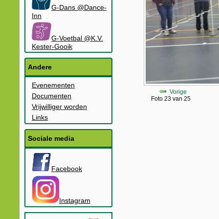
G-Dans @Dance-
Inn
G-Voetbal @K.V.
Kester-Gooik
Andere
Evenementen
Vorige
Documenten
Foto 23 van 25
Vrijwilliger worden
Links
Sociale media
Facebook
Instagram